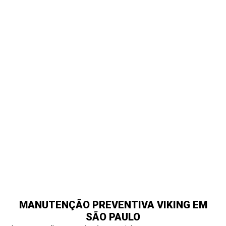
QUANDO SOLICITAR ASSISTÊNCIA
TÉCNICA VIKING
Você deve buscar suporte técnico especializado quando notar:
Falhas no aquecimento do forno
Problemas de ignição no cooktop
Ruídos incomuns na geladeira
Oscilações de temperatura
Falhas eletrônicas no painel
Desempenho reduzido do equipamento
A intervenção técnica precoce evita danos maiores e reduz
riscos operacionais.
MANUTENÇÃO PREVENTIVA VIKING EM
SÃO PAULO