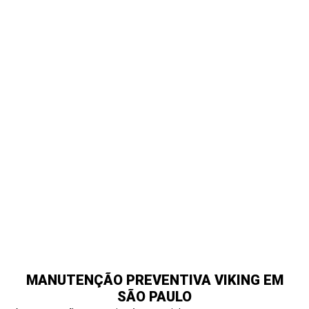
QUANDO SOLICITAR ASSISTÊNCIA
TÉCNICA VIKING
Você deve buscar suporte técnico especializado quando notar:
Falhas no aquecimento do forno
Problemas de ignição no cooktop
Ruídos incomuns na geladeira
Oscilações de temperatura
Falhas eletrônicas no painel
Desempenho reduzido do equipamento
A intervenção técnica precoce evita danos maiores e reduz
riscos operacionais.
MANUTENÇÃO PREVENTIVA VIKING EM
SÃO PAULO