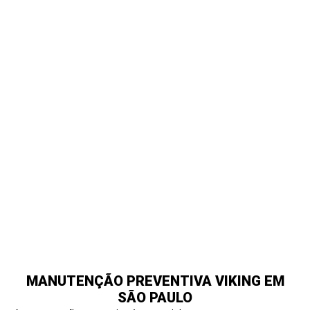
QUANDO SOLICITAR ASSISTÊNCIA
TÉCNICA VIKING
Você deve buscar suporte técnico especializado quando notar:
Falhas no aquecimento do forno
Problemas de ignição no cooktop
Ruídos incomuns na geladeira
Oscilações de temperatura
Falhas eletrônicas no painel
Desempenho reduzido do equipamento
A intervenção técnica precoce evita danos maiores e reduz
riscos operacionais.
MANUTENÇÃO PREVENTIVA VIKING EM
SÃO PAULO